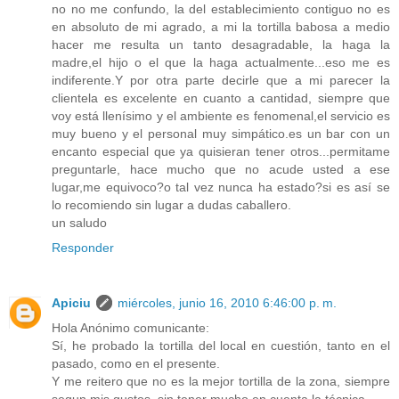
no no me confundo, la del establecimiento contiguo no es
en absoluto de mi agrado, a mi la tortilla babosa a medio
hacer me resulta un tanto desagradable, la haga la
madre,el hijo o el que la haga actualmente...eso me es
indiferente.Y por otra parte decirle que a mi parecer la
clientela es excelente en cuanto a cantidad, siempre que
voy está llenísimo y el ambiente es fenomenal,el servicio es
muy bueno y el personal muy simpático.es un bar con un
encanto especial que ya quisieran tener otros...permitame
preguntarle, hace mucho que no acude usted a ese
lugar,me equivoco?o tal vez nunca ha estado?si es así se
lo recomiendo sin lugar a dudas caballero.
un saludo
Responder
Apiciu
miércoles, junio 16, 2010 6:46:00 p. m.
Hola Anónimo comunicante:
Sí, he probado la tortilla del local en cuestión, tanto en el
pasado, como en el presente.
Y me reitero que no es la mejor tortilla de la zona, siempre
segun mis gustos, sin tener mucho en cuenta la técnica.